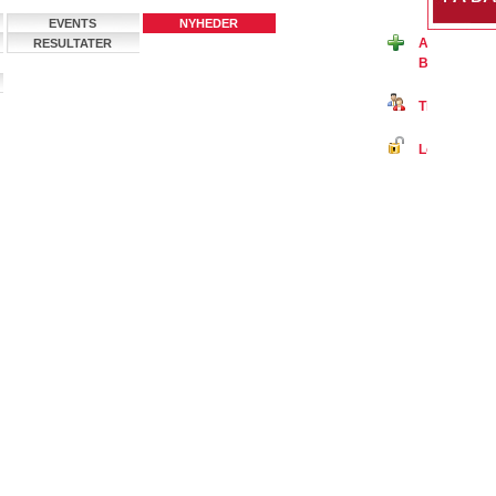
EVENTS
NYHEDER
Ansøg om m
RESULTATER
Badminton 
Tilmeld dig 
Log ind på B