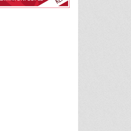
edlemsskab af DTU
på BadmintonPeople
BadmintonPeople
admintonPeople