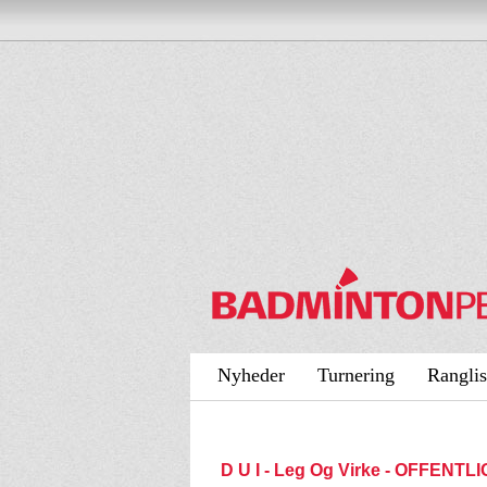
Nyheder
Turnering
Ranglis
D U I - Leg Og Virke - OFFENTL