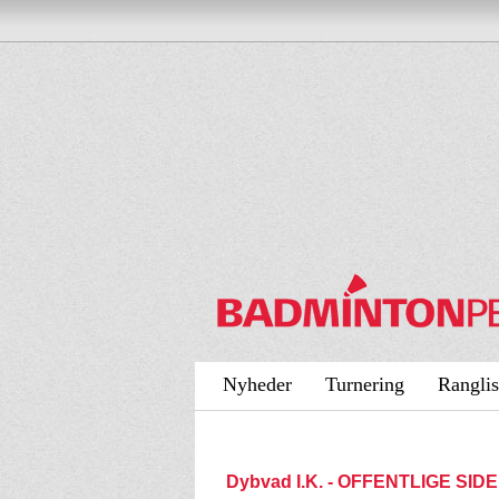
Nyheder
Turnering
Ranglis
Dybvad I.K. - OFFENTLIGE SID