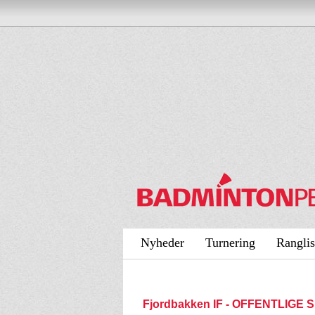
Nyheder
Turnering
Ranglis
Fjordbakken IF - OFFENTLIGE 