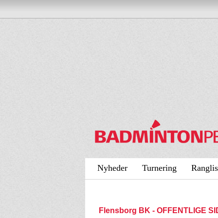
Nyheder
Turnering
Ranglis
Flensborg BK - OFFENTLIGE S