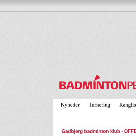
Nyheder
Turnering
Ranglis
Gadbjerg badminton klub - OF