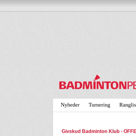
Nyheder
Turnering
Ranglis
Givskud Badminton Klub - OF