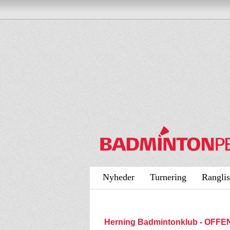
Nyheder
Turnering
Ranglis
Herning Badmintonklub - OFF