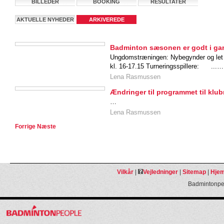
BILLEDER
BOOKING
RESULTATER
AKTUELLE NYHEDER
ARKIVEREDE
NYHEDER
Badminton sæsonen er godt i ga
Ungdomstræningen: Nybegynder og let
kl. 16-17.15 Turneringsspillere: ...…
Lena Rasmussen
Ændringer til programmet til kl
…
Lena Rasmussen
Forrige
Næste
Vilkår
|
Vejledninger
|
Sitemap
|
Hjem
Badmintonpeo