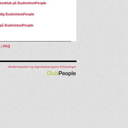
onklub på BadmintonPeople
dig BadmintonPeople
på BadmintonPeople
k
|
FAQ
- Medlemssystem og regnskabsprogram til foreninger