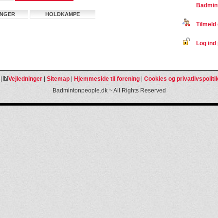
Badmint
INGER
HOLDKAMPE
Tilmeld 
Log ind 
|
Vejledninger
|
Sitemap
|
Hjemmeside til forening
|
Cookies og privatlivspoliti
Badmintonpeople.dk ~ All Rights Reserved