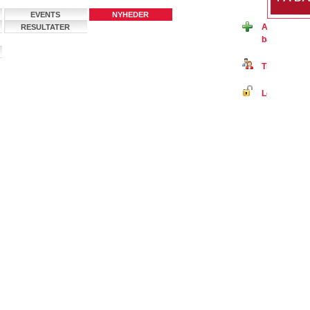
EVENTS
NYHEDER
Ansøg om m
RESULTATER
badmintonkl
Tilmeld dig 
Log ind på B