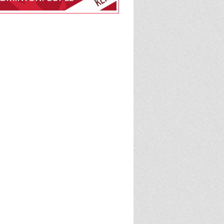
edlemsskab af Højstrup
ub på BadmintonPeople
BadmintonPeople
admintonPeople