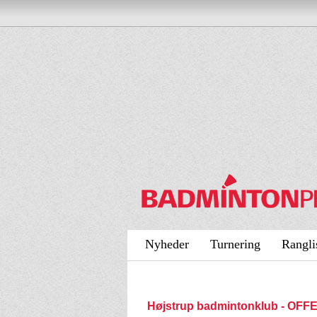
Nyheder
Turnering
Rangli
Højstrup badmintonklub - OF