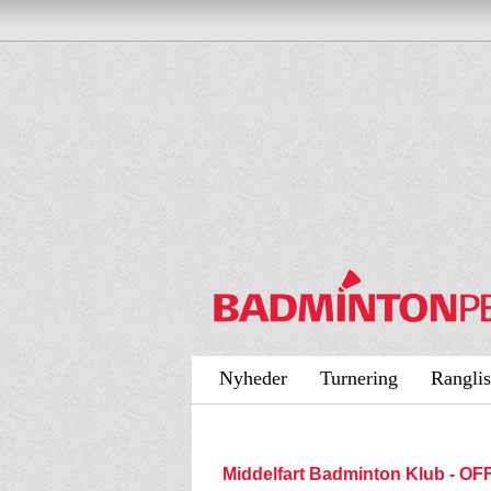
Nyheder
Turnering
Ranglis
Middelfart Badminton Klub - 