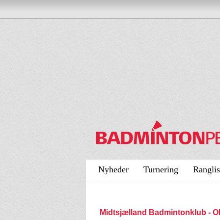
Nyheder
Turnering
Ranglis
Midtsjælland Badmintonklub -