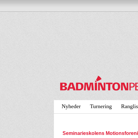
Nyheder
Turnering
Ranglis
Seminarieskolens Motionsfore