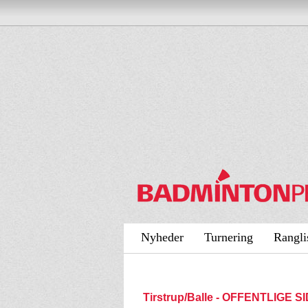
Nyheder
Turnering
Rangli
Tirstrup/Balle - OFFENTLIGE S