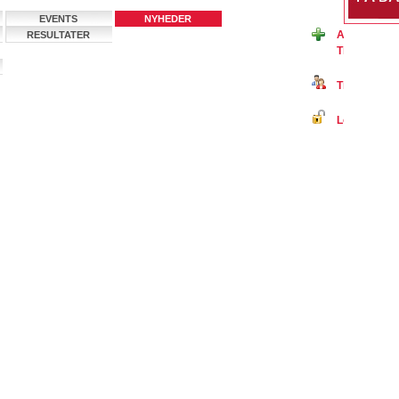
EVENTS
NYHEDER
Ansøg om m
RESULTATER
Tirstrup/Ba
Tilmeld dig 
Log ind på B