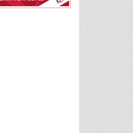
edlemsskab af
lle på BadmintonPeople
BadmintonPeople
admintonPeople