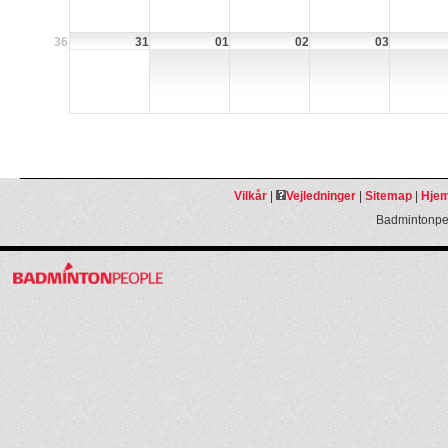
36
31
01
02
03
Vilkår
|
Vejledninger
|
Sitemap
|
Hjem
Badmintonpeo