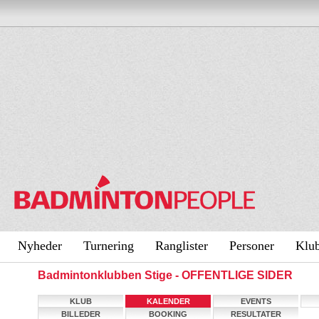
Nyheder
Turnering
Ranglister
Personer
Klu
Badmintonklubben Stige - OFFENTLIGE SIDER
KLUB
KALENDER
EVENTS
BILLEDER
BOOKING
RESULTATER