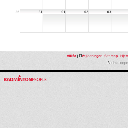
36
31
01
02
03
Vilkår
|
Vejledninger
|
Sitemap
|
Hjem
Badmintonpeo