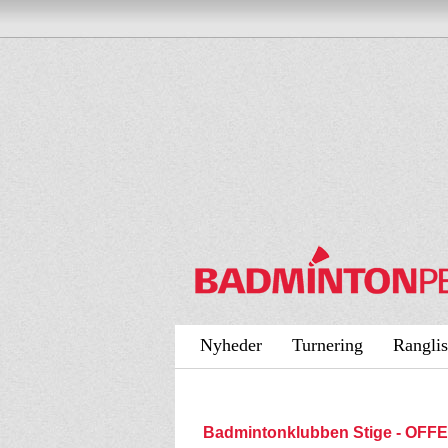
Nyheder
Turnering
Ranglis
Badmintonklubben Stige - OFF