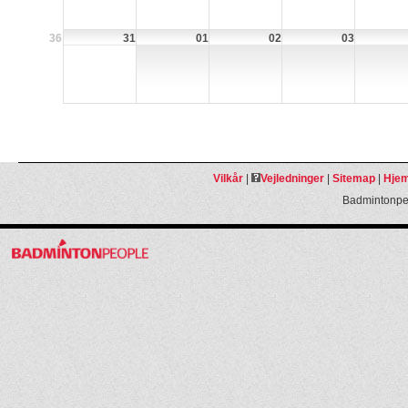
36
31
01
02
03
Vilkår
|
Vejledninger
|
Sitemap
|
Hjem
Badmintonpeo