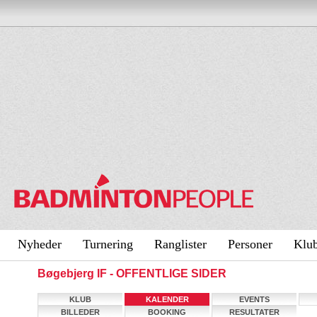
Nyheder
Turnering
Ranglister
Personer
Klu
Bøgebjerg IF - OFFENTLIGE SIDER
KLUB
KALENDER
EVENTS
BILLEDER
BOOKING
RESULTATER