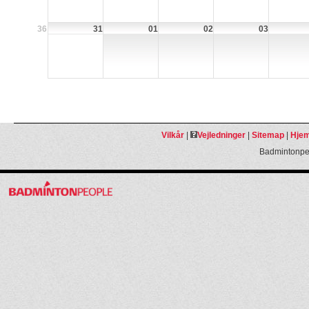
36
31
01
02
03
Vilkår
|
Vejledninger
|
Sitemap
|
Hjem
Badmintonpeo