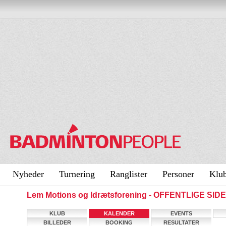
Nyheder
Turnering
Ranglister
Personer
Klu
Lem Motions og Idrætsforening - OFFENTLIGE SID
KLUB
KALENDER
EVENTS
BILLEDER
BOOKING
RESULTATER