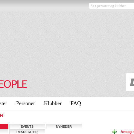
ster
Personer
Klubber
FAQ
ER
EVENTS
NYHEDER
Ansøg o
RESULTATER