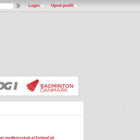
Login
Opret profil
m medlemsskab af Estland på