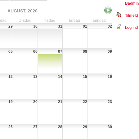
Badmint
AUGUST, 2026
Tilmeld 
sdag
torsdag
fredag
lørdag
søndag
29
30
31
01
02
Log ind 
05
06
07
08
09
12
13
14
15
16
19
20
21
22
23
26
27
28
29
30