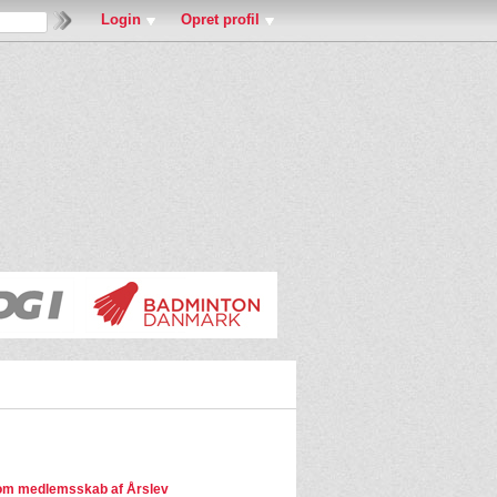
Login
Opret profil
om medlemsskab af Årslev