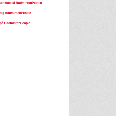
onklub på BadmintonPeople
dig BadmintonPeople
på BadmintonPeople