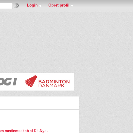
Login
Opret profil
m medlemsskab af Dit-Nye-