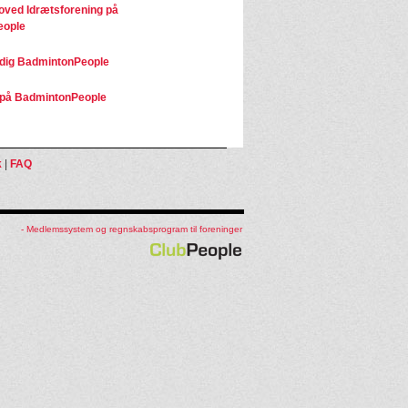
ved Idrætsforening på
eople
dig BadmintonPeople
på BadmintonPeople
k
|
FAQ
- Medlemssystem og regnskabsprogram til foreninger