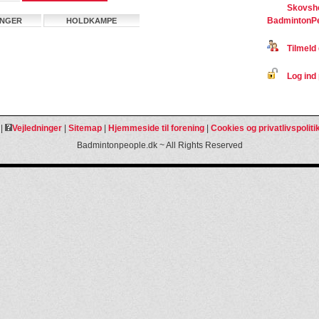
Skovsho
BadmintonP
INGER
HOLDKAMPE
Tilmeld 
Log ind 
|
Vejledninger
|
Sitemap
|
Hjemmeside til forening
|
Cookies og privatlivspoliti
Badmintonpeople.dk ~ All Rights Reserved