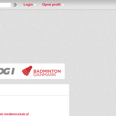
Login
Opret profil
om medlemsskab af