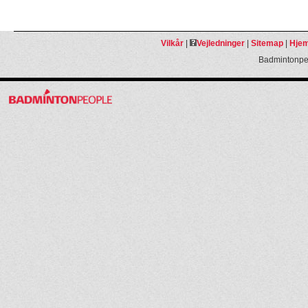
Vilkår
|
Vejledninger
|
Sitemap
|
Hjem
Badmintonpeo