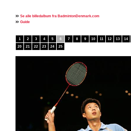
Se alle billedalbum fra BadmintonDenmark.com
Guide
1
2
3
4
5
6
7
8
9
10
11
12
13
14
20
21
22
23
24
25