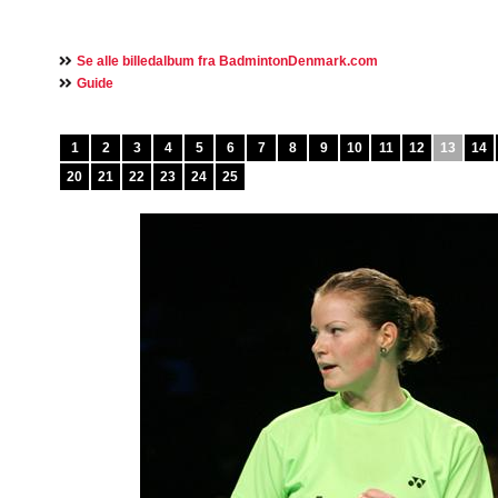
Se alle billedalbum fra BadmintonDenmark.com
Guide
1
2
3
4
5
6
7
8
9
10
11
12
13
14
20
21
22
23
24
25