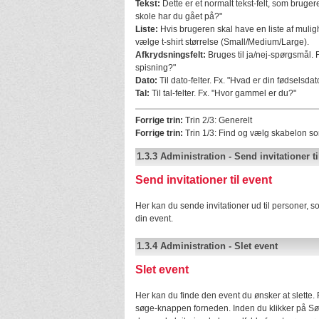
Tekst:
Dette er et normalt tekst-felt, som bruger
skole har du gået på?"
Liste:
Hvis brugeren skal have en liste af mulig
vælge t-shirt størrelse (Small/Medium/Large).
Afkrydsningsfelt:
Bruges til ja/nej-spørgsmål. F
spisning?"
Dato:
Til dato-felter. Fx. "Hvad er din fødselsdat
Tal:
Til tal-felter. Fx. "Hvor gammel er du?"
Forrige trin:
Trin 2/3: Generelt
Forrige trin:
Trin 1/3: Find og vælg skabelon s
1.3.3
Administration
-
Send invitationer ti
Send invitationer til event
Her kan du sende invitationer ud til personer, so
din event.
1.3.4
Administration
-
Slet event
Slet event
Her kan du finde den event du ønsker at slette. 
søge-knappen forneden. Inden du klikker på Søg 