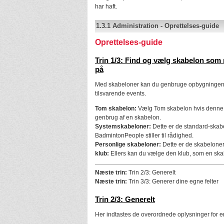
har haft.
1.3.1
Administration
-
Oprettelses-guide
Oprettelses-guide
Trin 1/3: Find og vælg skabelon som 
på
Med skabeloner kan du genbruge opbygningen a
tilsvarende events.
Tom skabelon:
Vælg Tom skabelon hvis denne e
genbrug af en skabelon.
Systemskabeloner:
Dette er de standard-skab
BadmintonPeople stiller til rådighed.
Personlige skabeloner:
Dette er de skabeloner,
klub:
Ellers kan du vælge den klub, som en skab
Næste trin:
Trin 2/3: Generelt
Næste trin:
Trin 3/3: Generer dine egne felter
Trin 2/3: Generelt
Her indtastes de overordnede oplysninger for e