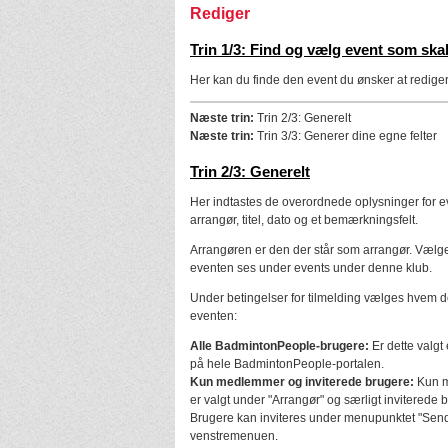
Rediger
Trin 1/3: Find og vælg event som ska
Her kan du finde den event du ønsker at redige
Næste trin:
Trin 2/3: Generelt
Næste trin:
Trin 3/3: Generer dine egne felter
Trin 2/3: Generelt
Her indtastes de overordnede oplysninger for 
arrangør, titel, dato og et bemærkningsfelt.
Arrangøren er den der står som arrangør. Vælg
eventen ses under events under denne klub.
Under betingelser for tilmelding vælges hvem der
eventen:
Alle BadmintonPeople-brugere:
Er dette valgt 
på hele BadmintonPeople-portalen.
Kun medlemmer og inviterede brugere:
Kun m
er valgt under "Arrangør" og særligt inviterede 
Brugere kan inviteres under menupunktet "Send i
venstremenuen.