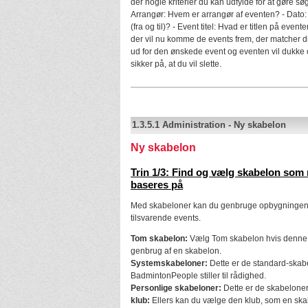
der nogle kriterier du kan udfylde for at gøre s
Arrangør: Hvem er arrangør af eventen? - Dato:
(fra og til)? - Event titel: Hvad er titlen på even
der vil nu komme de events frem, der matcher din
ud for den ønskede event og eventen vil dukke
sikker på, at du vil slette.
1.3.5.1
Administration
-
Ny skabelon
Ny skabelon
Trin 1/3: Find og vælg skabelon som 
baseres på
Med skabeloner kan du genbruge opbygningen a
tilsvarende events.
Tom skabelon:
Vælg Tom skabelon hvis denne e
genbrug af en skabelon.
Systemskabeloner:
Dette er de standard-skab
BadmintonPeople stiller til rådighed.
Personlige skabeloner:
Dette er de skabeloner,
klub:
Ellers kan du vælge den klub, som en skab