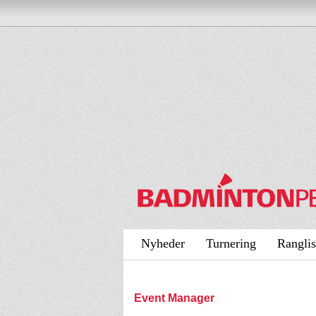
Nyheder
Turnering
Ranglis
Event Manager