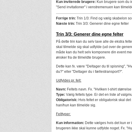
Kun inviterede brugere:
Kun brugere som du i
"Send invitationer" i venstremenuen kan tilmeld
Forrige trin:
Trin 1/3: Find og vælg skabelon s
Næste trin:
Trin 3/3: Generer dine egne felter
Trin 3/3: Generer dine egne felter
På dette trin kan du selv lave alle de ekstra felt
skal tilmelde sig skal udfylde (ud over de generel
måde kan du helt selv komponere din event med
ønsker fra de tilmeldte brugere.
Dette kan fx. være "Deltager du til spisning", "Hv
du?" eller "Deltager du i fællestransport?".
Udfyldes pr. felt:
Navn:
Feltets navn. Fx. "Hvilken t-shirt størrels
Type:
Vælg feltets type. Er det en liste af valgmu
Obligatorisk:
Hvis feltet er obligatorisk skal det
han/hun kan tilmelde sig.
Felttyper:
Kun information:
Dette vælges hvis det kun er i
brugeren ikke skal kunne udfylde noget. Fx. "Hus