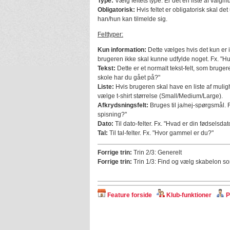
Type:
Vælg feltets type. Er det en liste af valgmu
Obligatorisk:
Hvis feltet er obligatorisk skal det
han/hun kan tilmelde sig.
Felttyper:
Kun information:
Dette vælges hvis det kun er i
brugeren ikke skal kunne udfylde noget. Fx. "Hus
Tekst:
Dette er et normalt tekst-felt, som bruger
skole har du gået på?"
Liste:
Hvis brugeren skal have en liste af mulig
vælge t-shirt størrelse (Small/Medium/Large).
Afkrydsningsfelt:
Bruges til ja/nej-spørgsmål. F
spisning?"
Dato:
Til dato-felter. Fx. "Hvad er din fødselsdat
Tal:
Til tal-felter. Fx. "Hvor gammel er du?"
Forrige trin:
Trin 2/3: Generelt
Forrige trin:
Trin 1/3: Find og vælg skabelon so
Feature forside
Klub-funktioner
P