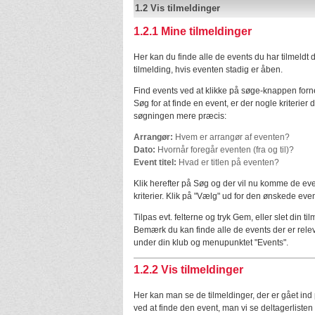
1.2
Vis tilmeldinger
1.2.1
Mine tilmeldinger
Her kan du finde alle de events du har tilmeldt 
tilmelding, hvis eventen stadig er åben.
Find events ved at klikke på søge-knappen forn
Søg for at finde en event, er der nogle kriterier 
søgningen mere præcis:
Arrangør:
Hvem er arrangør af eventen?
Dato:
Hvornår foregår eventen (fra og til)?
Event titel:
Hvad er titlen på eventen?
Klik herefter på Søg og der vil nu komme de ev
kriterier. Klik på "Vælg" ud for den ønskede eve
Tilpas evt. felterne og tryk Gem, eller slet din ti
Bemærk du kan finde alle de events der er releva
under din klub og menupunktet "Events".
1.2.2
Vis tilmeldinger
Her kan man se de tilmeldinger, der er gået ind 
ved at finde den event, man vi se deltagerlisten