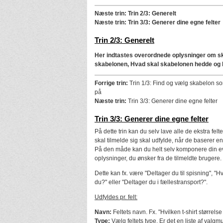
Næste trin:
Trin 2/3: Generelt
Næste trin:
Trin 3/3: Generer dine egne felter
Trin 2/3: Generelt
Her indtastes overordnede oplysninger om sk
skabelonen, Hvad skal skabelonen hedde og
Forrige trin:
Trin 1/3: Find og vælg skabelon s
på
Næste trin:
Trin 3/3: Generer dine egne felter
Trin 3/3: Generer dine egne felter
På dette trin kan du selv lave alle de ekstra felt
skal tilmelde sig skal udfylde, når de baserer 
På den måde kan du helt selv komponere din e
oplysninger, du ønsker fra de tilmeldte brugere.
Dette kan fx. være "Deltager du til spisning", "Hv
du?" eller "Deltager du i fællestransport?".
Udfyldes pr. felt:
Navn:
Feltets navn. Fx. "Hvilken t-shirt størrels
Type:
Vælg feltets type. Er det en liste af valgmu