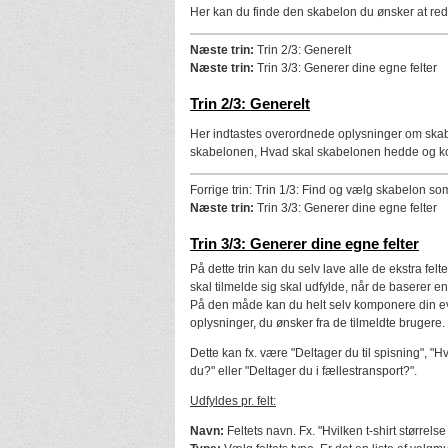
Her kan du finde den skabelon du ønsker at red
Næste trin:
Trin 2/3: Generelt
Næste trin:
Trin 3/3: Generer dine egne felter
Trin 2/3: Generelt
Her indtastes overordnede oplysninger om skab
skabelonen, Hvad skal skabelonen hedde og k
Forrige trin: Trin 1/3: Find og vælg skabelon so
Næste trin:
Trin 3/3: Generer dine egne felter
Trin 3/3: Generer dine egne felter
På dette trin kan du selv lave alle de ekstra felt
skal tilmelde sig skal udfylde, når de baserer 
På den måde kan du helt selv komponere din e
oplysninger, du ønsker fra de tilmeldte brugere.
Dette kan fx. være "Deltager du til spisning", "Hv
du?" eller "Deltager du i fællestransport?".
Udfyldes pr. felt:
Navn:
Feltets navn. Fx. "Hvilken t-shirt størrels