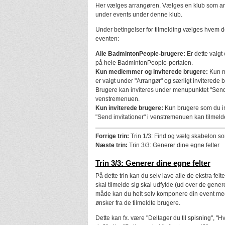
Her vælges arrangøren. Vælges en klub som ar
under events under denne klub.
Under betingelser for tilmelding vælges hvem der
eventen:
Alle BadmintonPeople-brugere:
Er dette valgt 
på hele BadmintonPeople-portalen.
Kun medlemmer og inviterede brugere:
Kun m
er valgt under "Arrangør" og særligt inviterede 
Brugere kan inviteres under menupunktet "Send i
venstremenuen.
Kun inviterede brugere:
Kun brugere som du i
"Send invitationer" i venstremenuen kan tilmeld
Forrige trin:
Trin 1/3: Find og vælg skabelon s
Næste trin:
Trin 3/3: Generer dine egne felter
Trin 3/3: Generer dine egne felter
På dette trin kan du selv lave alle de ekstra felt
skal tilmelde sig skal udfylde (ud over de generel
måde kan du helt selv komponere din event med
ønsker fra de tilmeldte brugere.
Dette kan fx. være "Deltager du til spisning", "Hv