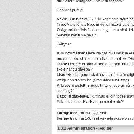
du?" eller "Deltager du i fællestransport?".
Udfyldes pr. felt:
Navn:
Feltets navn. Fx. "Hvilken t-shirt størrels
Type:
Vælg feltets type. Er det en liste af valgmu
Obligatorisk:
Hvis feltet er obligatorisk skal det
han/hun kan tilmelde sig.
Felttyper:
Kun information:
Dette vælges hvis det kun er i
brugeren ikke skal kunne udfylde noget. Fx. "Hus
Tekst:
Dette er et normalt tekst-felt, som bruger
skole har du gået på?"
Liste:
Hvis brugeren skal have en liste af mulig
vælge t-shirt størrelse (Small/Medium/Large).
Afkrydsningsfelt:
Bruges til ja/nej-spørgsmål. F
spisning?"
Dato:
Til dato-felter. Fx. "Hvad er din fødselsdat
Tal:
Til tal-felter. Fx. "Hvor gammel er du?"
Forrige trin:
Trin 2/3: Generelt
Forrige trin:
Trin 1/3: Find og vælg skabelon s
1.3.2
Administration
-
Rediger