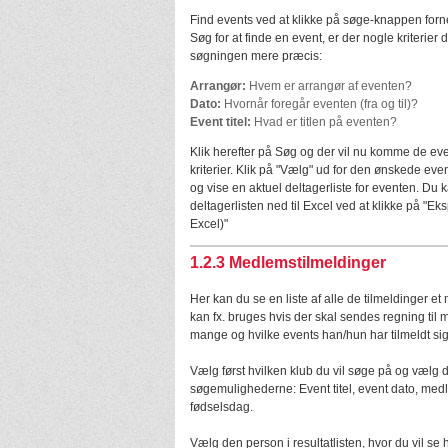
Find events ved at klikke på søge-knappen forn
Søg for at finde en event, er der nogle kriterier 
søgningen mere præcis:
Arrangør:
Hvem er arrangør af eventen?
Dato:
Hvornår foregår eventen (fra og til)?
Event titel:
Hvad er titlen på eventen?
Klik herefter på Søg og der vil nu komme de ev
kriterier. Klik på "Vælg" ud for den ønskede eve
og vise en aktuel deltagerliste for eventen. Du
deltagerlisten ned til Excel ved at klikke på "Ekspo
Excel)"
1.2.3
Medlemstilmeldinger
Her kan du se en liste af alle de tilmeldinger et
kan fx. bruges hvis der skal sendes regning til
mange og hvilke events han/hun har tilmeldt sig
Vælg først hvilken klub du vil søge på og vælg 
søgemulighederne: Event titel, event dato, me
fødselsdag.
Vælg den person i resultatlisten, hvor du vil se 