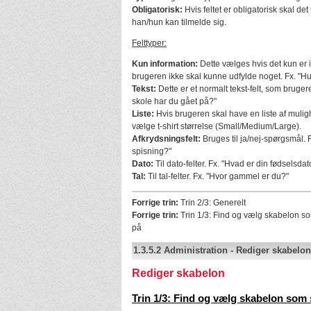
Obligatorisk:
Hvis feltet er obligatorisk skal det
han/hun kan tilmelde sig.
Felttyper:
Kun information:
Dette vælges hvis det kun er i
brugeren ikke skal kunne udfylde noget. Fx. "Hus
Tekst:
Dette er et normalt tekst-felt, som bruger
skole har du gået på?"
Liste:
Hvis brugeren skal have en liste af mulig
vælge t-shirt størrelse (Small/Medium/Large).
Afkrydsningsfelt:
Bruges til ja/nej-spørgsmål. F
spisning?"
Dato:
Til dato-felter. Fx. "Hvad er din fødselsdat
Tal:
Til tal-felter. Fx. "Hvor gammel er du?"
Forrige trin:
Trin 2/3: Generelt
Forrige trin:
Trin 1/3: Find og vælg skabelon s
på
1.3.5.2
Administration
-
Rediger skabelon
Rediger skabelon
Trin 1/3: Find og vælg skabelon som 