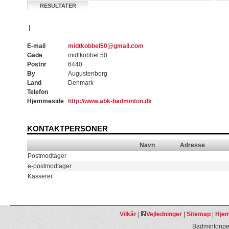
RESULTATER
|
E-mail
midtkobbel50@gmail.com
Gade
midtkobbel 50
Postnr
6440
By
Augustenborg
Land
Denmark
Telefon
Hjemmeside
http://www.abk-badminton.dk
KONTAKTPERSONER
Navn
Adresse
Postmodtager
e-postmodtager
Kasserer
Vilkår
|
Vejledninger
|
Sitemap
|
Hjem
Badmintonpeo