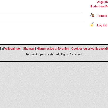
Auguste
BadmintonP
Tilmeld 
Log ind 
|
Vejledninger
|
Sitemap
|
Hjemmeside til forening
|
Cookies og privatlivspoliti
Badmintonpeople.dk ~ All Rights Reserved