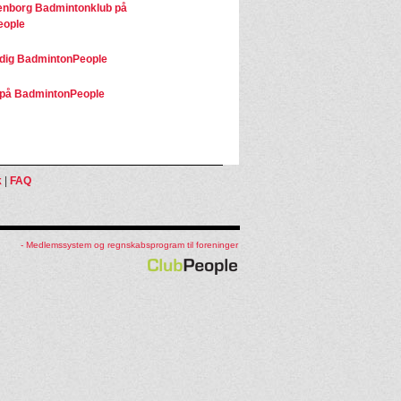
nborg Badmintonklub på
eople
dig BadmintonPeople
på BadmintonPeople
k
|
FAQ
- Medlemssystem og regnskabsprogram til foreninger