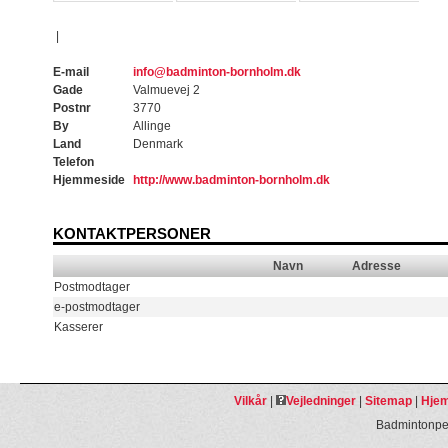
|
E-mail
info@badminton-bornholm.dk
Gade
Valmuevej 2
Postnr
3770
By
Allinge
Land
Denmark
Telefon
Hjemmeside
http://www.badminton-bornholm.dk
KONTAKTPERSONER
Navn
Adresse
Postmodtager
e-postmodtager
Kasserer
Vilkår
|
Vejledninger
|
Sitemap
|
Hjem
Badmintonpeo