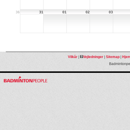
36
31
01
02
03
Vilkår
|
Vejledninger
|
Sitemap
|
Hjem
Badmintonpeo