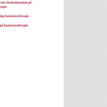
slev Badmintonklub på
eople
dig BadmintonPeople
på BadmintonPeople