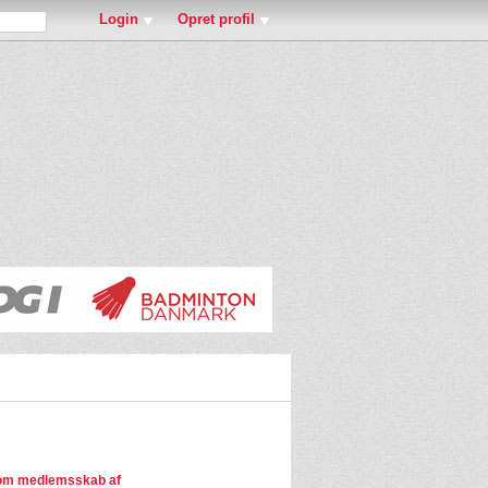
Login
Opret profil
om medlemsskab af