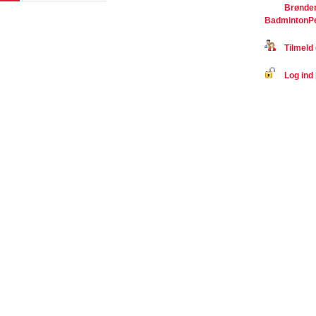
Brønder
BadmintonP
Tilmeld 
Log ind 