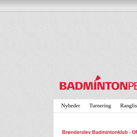
Nyheder
Turnering
Ranglis
Brønderslev Badmintonklub - 