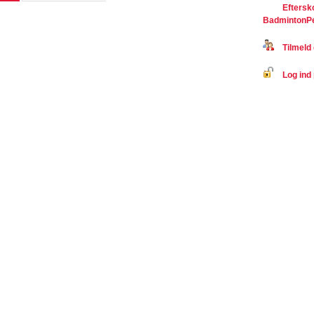
Eftersk
BadmintonP
Tilmeld 
Log ind 