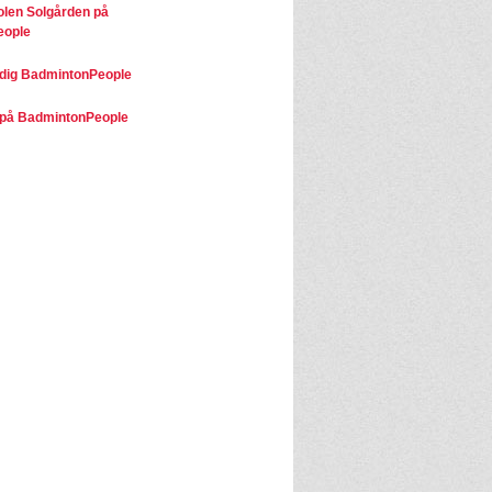
olen Solgården på
eople
dig BadmintonPeople
på BadmintonPeople