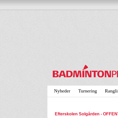
Nyheder
Turnering
Rangli
Efterskolen Solgården - OFFE