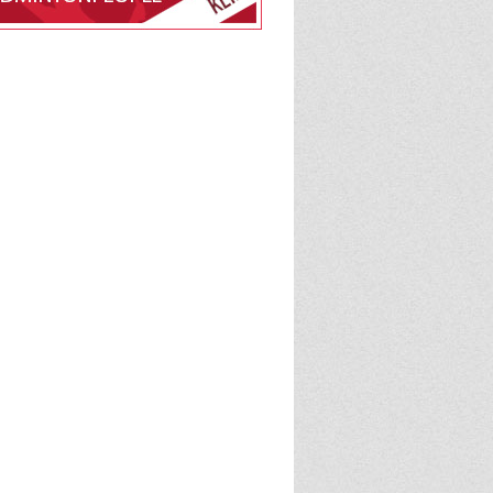
edlemsskab af
 Solgården på
e
BadmintonPeople
admintonPeople