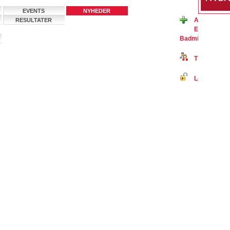
EVENTS
NYHEDER
Ansøg om m
RESULTATER
Efterskolen
BadmintonPeopl
Tilmeld dig 
Log ind på B