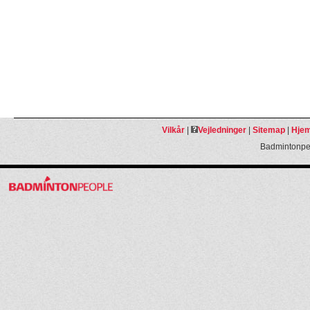
Vilkår
|
Vejledninger
|
Sitemap
|
Hjem
Badmintonpeo