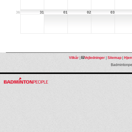
36
31
01
02
03
Vilkår
|
Vejledninger
|
Sitemap
|
Hjem
Badmintonpeo