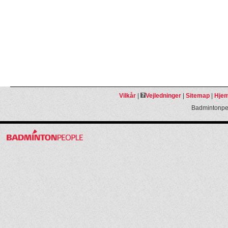
Vilkår
|
Vejledninger
|
Sitemap
|
Hjem
Badmintonpeo