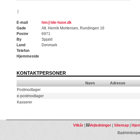
|
E-mail
hm@ide-huse.dk
Gade
Att. Henrik Mortensen, Rundingen 16
Postnr
6971
By
Spjald
Land
Denmark
Telefon
Hjemmeside
KONTAKTPERSONER
Navn
Adresse
Postmodtager
e-postmodtager
Kasserer
Vilkår
|
Vejledninger
|
Sitemap
|
Hjem
Badmintonpeo