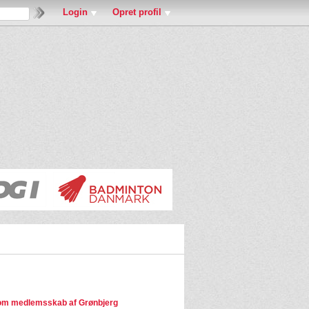
Login
Opret profil
om medlemsskab af Grønbjerg