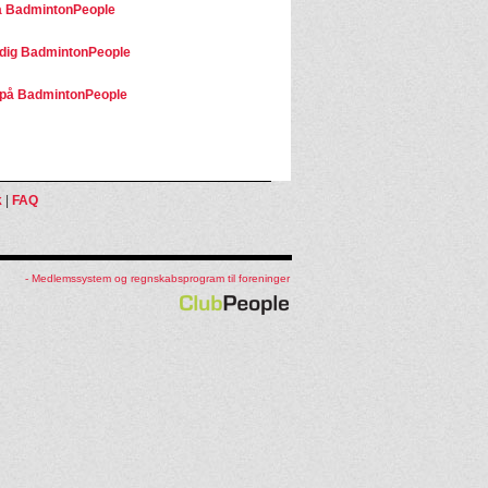
å BadmintonPeople
dig BadmintonPeople
på BadmintonPeople
k
|
FAQ
- Medlemssystem og regnskabsprogram til foreninger