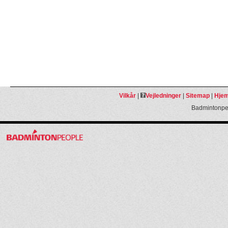
Vilkår
|
Vejledninger
|
Sitemap
|
Hjem
Badmintonpeo