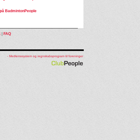
på BadmintonPeople
k
|
FAQ
- Medlemssystem og regnskabsprogram til foreninger