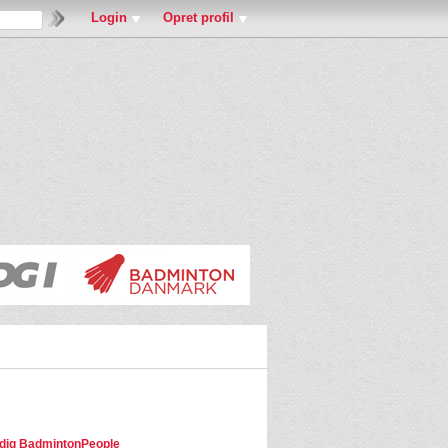
Login
Opret profil
dig BadmintonPeople