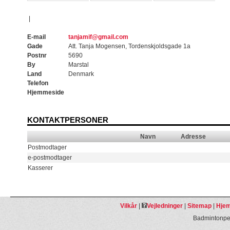
|
E-mail
tanjamif@gmail.com
Gade
Att. Tanja Mogensen, Tordenskjoldsgade 1a
Postnr
5690
By
Marstal
Land
Denmark
Telefon
Hjemmeside
KONTAKTPERSONER
Navn
Adresse
Postmodtager
e-postmodtager
Kasserer
Vilkår
|
Vejledninger
|
Sitemap
|
Hjem
Badmintonpeo