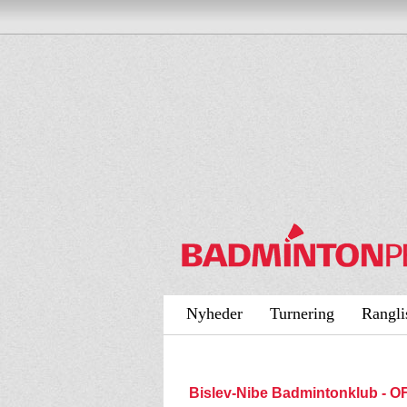
Nyheder
Turnering
Rangli
Bislev-Nibe Badmintonklub - 