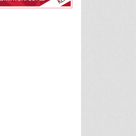
edlemsskab af Bislev-
tonklub på
e
BadmintonPeople
admintonPeople