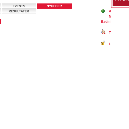
EVENTS
NYHEDER
Ansøg om m
RESULTATER
Nibe Badmin
BadmintonPeopl
Tilmeld dig 
Log ind på B