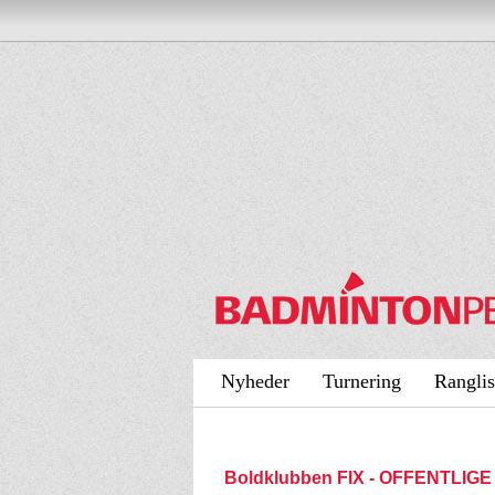
Nyheder
Turnering
Ranglis
Boldklubben FIX - OFFENTLIGE