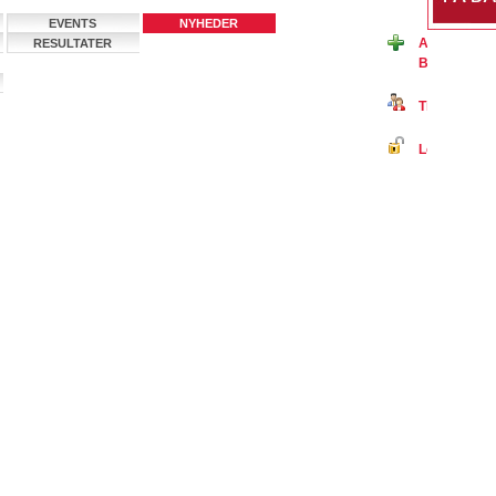
EVENTS
NYHEDER
Ansøg om m
RESULTATER
Badminton 
Tilmeld dig 
Log ind på B