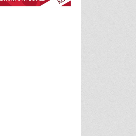
edlemsskab af DGI
på BadmintonPeople
BadmintonPeople
admintonPeople