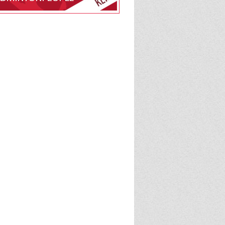
edlemsskab af Farstrup
admintonafd. på
e
BadmintonPeople
admintonPeople