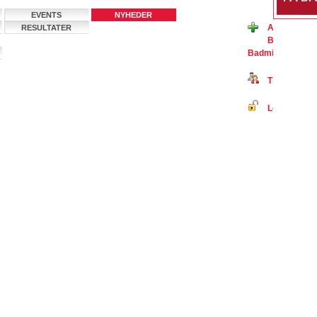
EVENTS
NYHEDER
Ansøg om m
RESULTATER
Boldklub, B
BadmintonPeopl
Tilmeld dig 
Log ind på B