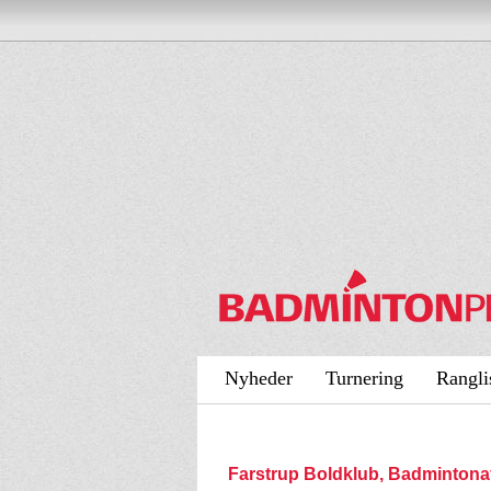
Nyheder
Turnering
Rangli
Farstrup Boldklub, Badminton