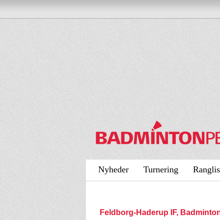
Nyheder
Turnering
Ranglis
Feldborg-Haderup IF, Badminto