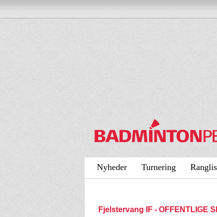
Nyheder
Turnering
Ranglis
Fjelstervang IF - OFFENTLIGE 