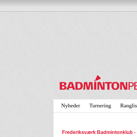
Nyheder
Turnering
Ranglis
Frederiksværk Badmintonklub 